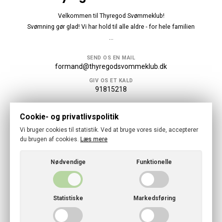
Velkommen til Thyregod Svømmeklub!
Svømning gør glad! Vi har hold til alle aldre - for hele familien
...
SEND OS EN MAIL
formand@thyregodsvommeklub.dk
GIV OS ET KALD
91815218
Følg os
Cookie- og privatlivspolitik
Vi bruger cookies til statistik. Ved at bruge vores side, accepterer
du brugen af cookies.
Læs mere
Nødvendige
Funktionelle
© 2026 · Thyregod Svømmeklub
Cookies- og privatlivspolitik
Statistiske
Markedsføring
CVR: 46797728