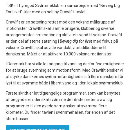
TSK - Thyregod Svømmeklub er i samarbejde med "Bevæg Dig
For Livet", klar med en helt ny Crawlfit-tavle!
Crawlfit er en satsning rettet mod den voksne målgruppe af
motionister. Crawlfit skal samle brugere, klubber og diverse
arrangementer, om motion og aktivitet i vand til voksne. Crawlfit
er den del af større satsning i
Bevæg dig for livet
med fokus på
voksne. Crawlfit skal udvide vandaktivitetstilbuddene til
danskerne. Målet er at aktivere 10.000 voksne motionister.
I Danmark har vi alle let adgang til vand og derfor fine muligheder
for at bruge svømning som motionsform. Med Crawlfit ønsker vi
at styrke danskernes svømmefærdigheder, så flere danskere får
lyst til at svømme både i åbent vand og i den lokale svømmeklub.
Første skridt er let tilgængelige programmer, som kan benyttes
af begynderen, der skal svømme de første meter crawl og
programmer til den øvede som ønsker at svømme flere
kilometer. Du finder tavlen i svømmehallen, for enden af det
store bassin.