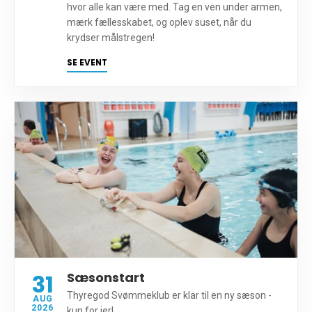
hvor alle kan være med. Tag en ven under armen,
mærk fællesskabet, og oplev suset, når du
krydser målstregen!
SE EVENT
31
Sæsonstart
Thyregod Svømmeklub er klar til en ny sæson -
AUG
2026
kun for jer!