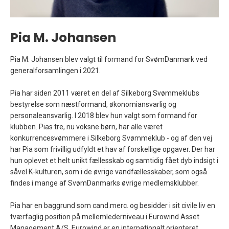
Pia M. Johansen
Pia M. Johansen blev valgt til formand for SvømDanmark ved
generalforsamlingen i 2021.
Pia har siden 2011 været en del af Silkeborg Svømmeklubs
bestyrelse som næstformand, økonomiansvarlig og
personaleansvarlig. I 2018 blev hun valgt som formand for
klubben. Pias tre, nu voksne børn, har alle været
konkurrencesvømmere i Silkeborg Svømmeklub - og af den vej
har Pia som frivillig udfyldt et hav af forskellige opgaver. Der har
hun oplevet et helt unikt fællesskab og samtidig fået dyb indsigt i
såvel K-kulturen, som i de øvrige vandfællesskaber, som også
findes i mange af SvømDanmarks øvrige medlemsklubber.
Pia har en baggrund som cand.merc. og besidder i sit civile liv en
tværfaglig position på mellemlederniveau i Eurowind Asset
Management A/S. Eurowind er en internationalt orienteret