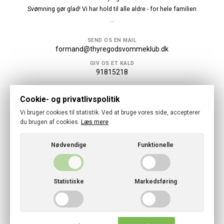
Svømning gør glad! Vi har hold til alle aldre - for hele familien
...
SEND OS EN MAIL
formand@thyregodsvommeklub.dk
GIV OS ET KALD
91815218
Følg os
Cookie- og privatlivspolitik
Vi bruger cookies til statistik. Ved at bruge vores side, accepterer
du brugen af cookies.
Læs mere
Nødvendige
Funktionelle
© 2026 · Thyregod Svømmeklub
Cookies- og privatlivspolitik
Statistiske
Markedsføring
CVR: 46797728