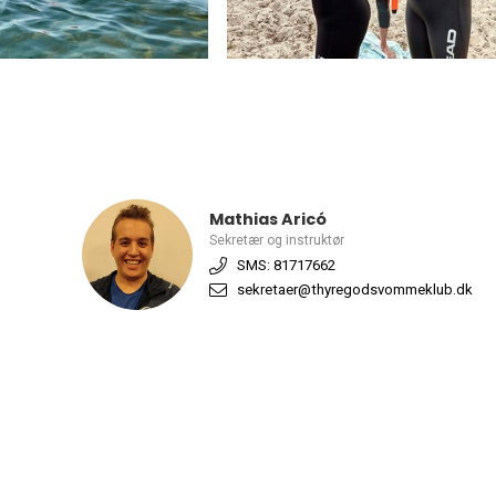
Mathias Aricó
Sekretær og instruktør
SMS: 81717662
sekretaer@thyregodsvommeklub.dk