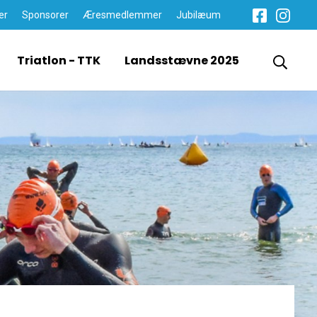
er
Sponsorer
Æresmedlemmer
Jubilæum
Triatlon - TTK
Landsstævne 2025