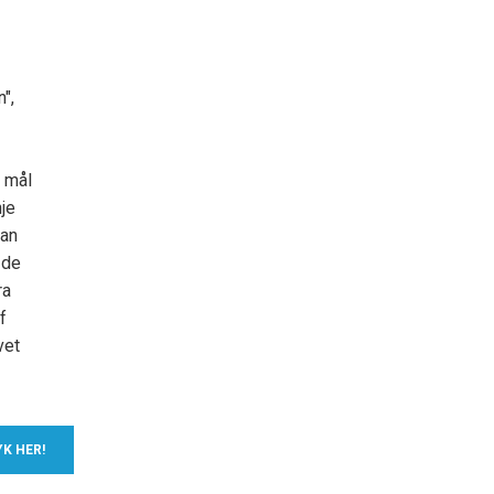
",
g mål
nje
kan
 de
ra
f
vet
YK HER!