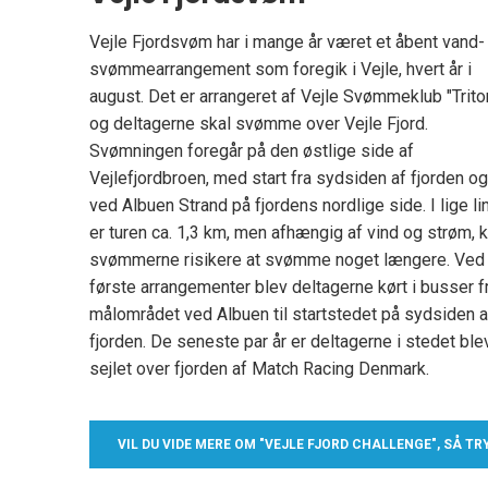
Vejle Fjordsvøm har i mange år været et åbent vand-
svømmearrangement som foregik i Vejle, hvert år i
august. Det er arrangeret af Vejle Svømmeklub "Triton
og deltagerne skal svømme over Vejle Fjord.
Svømningen foregår på den østlige side af
Vejlefjordbroen, med start fra sydsiden af fjorden o
ved Albuen Strand på fjordens nordlige side. I lige li
er turen ca. 1,3 km, men afhængig af vind og strøm, 
svømmerne risikere at svømme noget længere. Ved
første arrangementer blev deltagerne kørt i busser f
målområdet ved Albuen til startstedet på sydsiden a
fjorden. De seneste par år er deltagerne i stedet ble
sejlet over fjorden af Match Racing Denmark.
VIL DU VIDE MERE OM "VEJLE FJORD CHALLENGE", SÅ TR