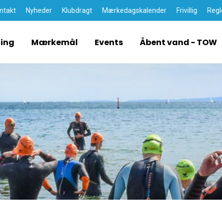
ntakt
Nyheder
Klubdragt
Mærkedagskalender
Frivillig
Regl
ding
Mærkemål
Events
Åbent vand - TOW