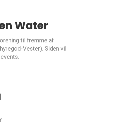
en Water
forening til fremme af
yregod-Vester). Siden vil
 events.
d
f