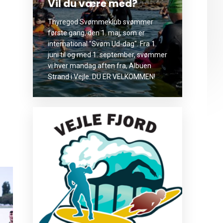
Vil du være med?
Thyregod Svømmeklub svømmer
første gang, den 1. maj, som er
international "Svøm Ud-dag". Fra 1.
juni til og med 1. september, svømmer
vi hver mandag aften fra, Albuen
Strand i Vejle. DU ER VELKOMMEN!