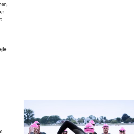
nen,
er
t
ejle
om