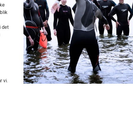
rke
blik
i det
i
 vi.