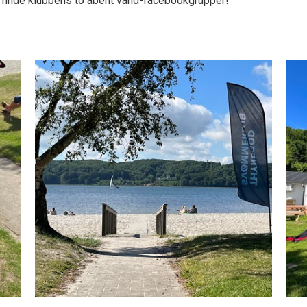
 finde klubbens to åbent vand-facebookgrupper!