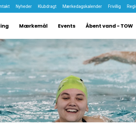
ntakt
Nyheder
Klubdragt
Mærkedagskalender
Frivillig
Regl
ding
Mærkemål
Events
Åbent vand - TOW