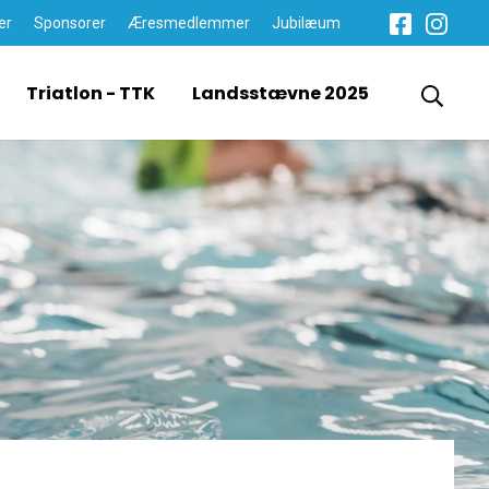
er
Sponsorer
Æresmedlemmer
Jubilæum
Triatlon - TTK
Landsstævne 2025