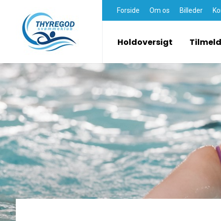
Forside
Om os
Billeder
Ko
Holdoversigt
Tilmel