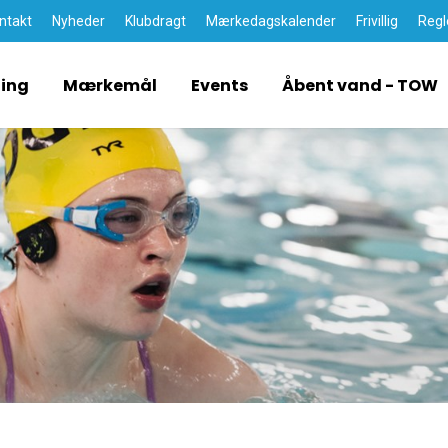
ntakt
Nyheder
Klubdragt
Mærkedagskalender
Frivillig
Regl
ding
Mærkemål
Events
Åbent vand - TOW