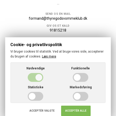
...
SEND OS EN MAIL
formand@thyregodsvommeklub.dk
GIV OS ET KALD
91815218
Følg os
Cookie- og privatlivspolitik
Vi bruger cookies til statistik. Ved at bruge vores side, accepterer
du brugen af cookies.
Læs mere
Nødvendige
Funktionelle
© 2026 · Thyregod Svømmeklub
Cookies- og privatlivspolitik
Statistiske
Markedsføring
CVR: 46797728
ACCEPTÉR VALGTE
ACCEPTÉR ALLE