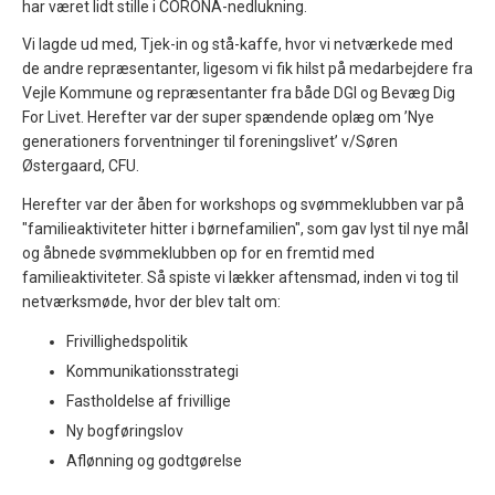
har været lidt stille i CORONA-nedlukning.
Vi lagde ud med, Tjek-in og stå-kaffe, hvor vi netværkede med
de andre repræsentanter, ligesom vi fik hilst på medarbejdere fra
Vejle Kommune og repræsentanter fra både DGI og Bevæg Dig
For Livet. Herefter var der super spændende oplæg om ’Nye
generationers forventninger til foreningslivet’ v/Søren
Østergaard, CFU.
Herefter var der åben for workshops og svømmeklubben var på
"familieaktiviteter hitter i børnefamilien", som gav lyst til nye mål
og åbnede svømmeklubben op for en fremtid med
familieaktiviteter. Så spiste vi lækker aftensmad, inden vi tog til
netværksmøde, hvor der blev talt om:
Frivillighedspolitik
Kommunikationsstrategi
Fastholdelse af frivillige
Ny bogføringslov
Aflønning og godtgørelse